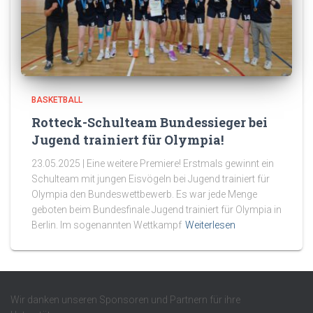
BASKETBALL
Rotteck-Schulteam Bundessieger bei
Jugend trainiert für Olympia!
23.05.2025 | Eine weitere Premiere! Erstmals gewinnt ein
Schulteam mit jungen Eisvögeln bei Jugend trainiert für
Olympia den Bundeswettbewerb. Es war jede Menge
geboten beim Bundesfinale Jugend trainiert für Olympia in
Berlin. Im sogenannten Wettkampf
Weiterlesen
Wir danken unseren Sponsoren und Partnern für ihre