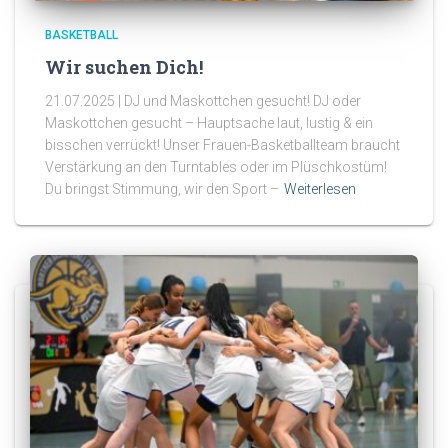
BASKETBALL
Wir suchen Dich!
21.07.2025 | DJ und Maskottchen gesucht! DJ oder
Maskottchen gesucht – Hauptsache laut, lustig & ein
bisschen verrückt! Unser Frauen-Basketballteam braucht
Verstärkung an den Turntables oder im Plüschkostüm!
Du bringst Stimmung, wir den Sport –
Weiterlesen