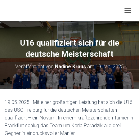
N
A
V
I
G
U16 qualifiziert sich für die
A
T
deutsche Meisterschaft
I
O
Veröffentlicht von
Nadine Kraus
am
19. Mai 2025
N
U
M
S
C
H
19.05.2025 | Mit einer großartigen Leistung hat sich die U16
A
des USC Freiburg für die deutschen Meisterschaften
L
T
qualifiziert – ein Novum! In einem kräftezehrenden Turnier in
E
Frankfurt schlug das Team um Karla Paradzik alle drei
N
Gegner in eindrucksvoller Manier.