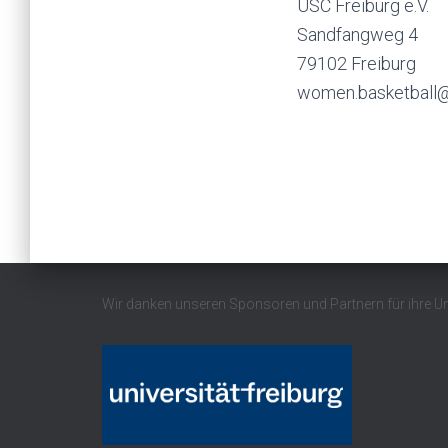
USC Freiburg e.V.
Sandfangweg 4
79102 Freiburg
women.basketball@
Wir danken unseren Sponsoren und Partnern für ihre U