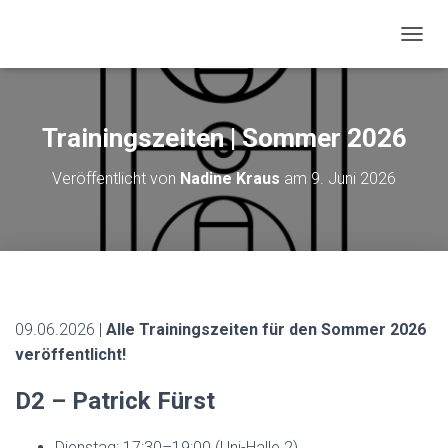
N
A
V
I
G
Trainingszeiten | Sommer 2026
A
T
Veröffentlicht von
Nadine Kraus
am
9. Juni 2026
I
O
N
U
M
S
C
H
09.06.2026 |
Alle Trainingszeiten für den Sommer 2026
A
veröffentlicht!
L
T
E
D2 – Patrick Fürst
N
Dienstag: 17:30–19:00 (Uni-Halle 2)