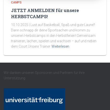
CAMPS
JETZT ANMELDEN für unsere
HERBSTCAMPS!
10.10.2025 | Lust auf Basketball, Spaß und gute Laune?
Dann schnapp dir deine Sportsachen und komm zu
unseren Herbstcamps in den Herbstferien! Gemeinsam
trainieren, lachen, spielen und wachsen – auf und neben
dem Court.Unsere Trainer
Weiterlesen
Wir danken unseren Sponsoren und Partnern für ihre
Unterstützung