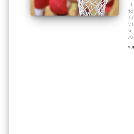
11.
den
Jah
Mäd
aus
wa
Vo