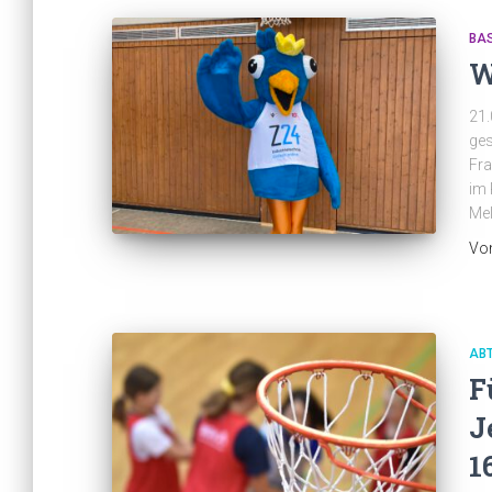
BA
W
21.
ges
Fra
im 
Mel
Vo
ABT
F
J
1