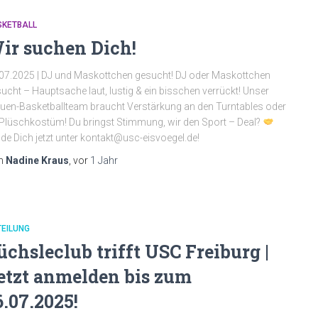
SKETBALL
ir suchen Dich!
07.2025 | DJ und Maskottchen gesucht! DJ oder Maskottchen
ucht – Hauptsache laut, lustig & ein bisschen verrückt! Unser
uen-Basketballteam braucht Verstärkung an den Turntables oder
Plüschkostüm! Du bringst Stimmung, wir den Sport – Deal?
de Dich jetzt unter kontakt@usc-eisvoegel.de!
n
Nadine Kraus
, vor
1 Jahr
EILUNG
üchsleclub trifft USC Freiburg |
etzt anmelden bis zum
6.07.2025!